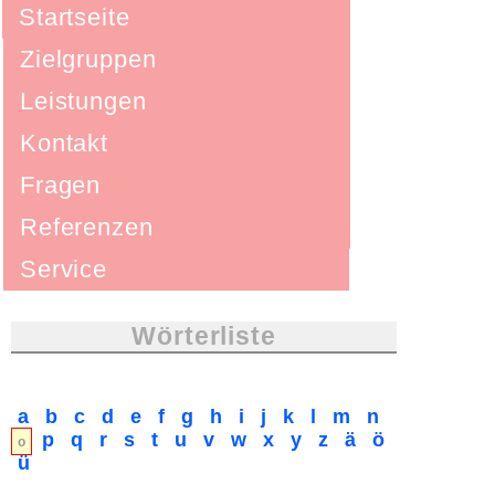
Startseite
Zielgruppen
Leistungen
Kontakt
Fragen
Referenzen
Service
Wörterliste
a
b
c
d
e
f
g
h
i
j
k
l
m
n
p
q
r
s
t
u
v
w
x
y
z
ä
ö
o
ü